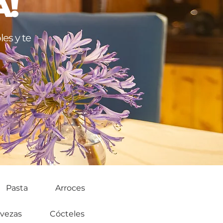
A!
es y te
Pasta
Arroces
vezas
Cócteles