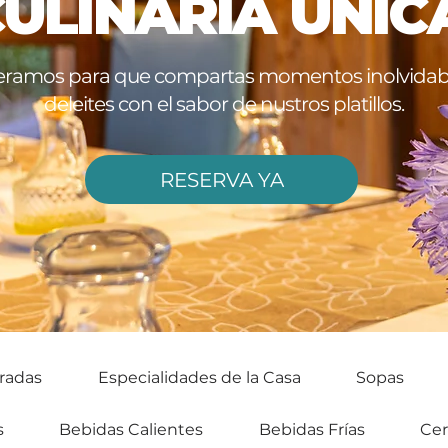
ULINARIA ÚNIC
eramos para que compartas momentos inolvidabl
deleites con el sabor de nustros platillos.
RESERVA YA
radas
Especialidades de la Casa
Sopas
s
Bebidas Calientes
Bebidas Frías
Cer