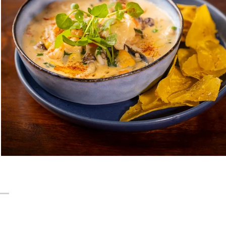
24 Gema del Bosque
ite por:
Batsù Estudio