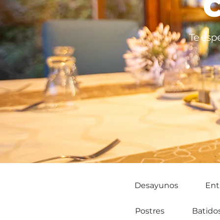
C
Te esp
Desayunos
Ent
Postres
Batido