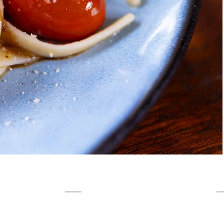
Síguenos
® 20
Webs