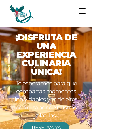
¡DISFRUTA DE
UNA
EXPERIENCIA
CULINARIA
ÚNICA!
Te esperamos para que
compartas momentos
inolvidables y te deleites
con el sabor de nustros
platillos.
RESERVA YA